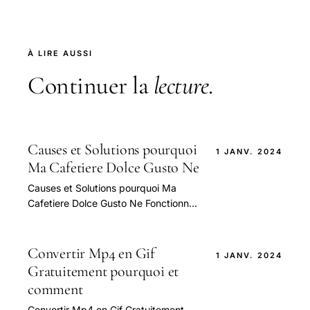
À LIRE AUSSI
Continuer la
lecture
.
Causes et Solutions pourquoi
1 JANV. 2024
Ma Cafetiere Dolce Gusto Ne
Causes et Solutions pourquoi Ma
Cafetiere Dolce Gusto Ne Fonctionne
Plus Correctement — guide pratique
et conseils pour bien aborder cette
question.
Convertir Mp4 en Gif
1 JANV. 2024
Gratuitement pourquoi et
comment
Convertir Mp4 en Gif Gratuitement