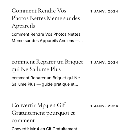
et conseils pour bien aborder cette
question.
Comment Rendre Vos
1 JANV. 2024
Photos Nettes Meme sur des
Appareils
comment Rendre Vos Photos Nettes
Meme sur des Appareils Anciens —
guide pratique et conseils pour bien
aborder cette question.
comment Reparer un Briquet
1 JANV. 2024
qui Ne Sallume Plus
comment Reparer un Briquet qui Ne
Sallume Plus — guide pratique et
conseils pour bien aborder cette
question.
Convertir Mp4 en Gif
1 JANV. 2024
Gratuitement pourquoi et
comment
Convertir Mp4 en Gif Gratuitement