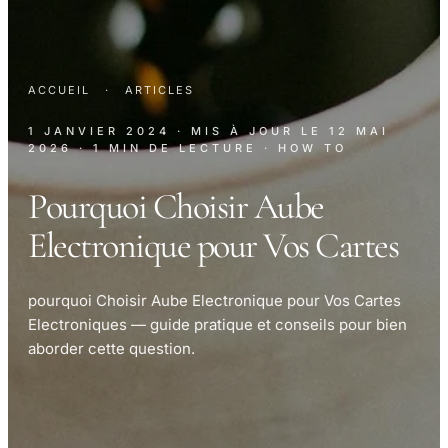
ACCUEIL
·
ARTICLES
1 JANVIER 2024
· MIS À JOUR LE
12 MAI
2026
· 1 MIN DE LECTURE
· HOW TO
Pourquoi Choisir Aube
Electronique pour Vos Cartes
pourquoi Choisir Aube Electronique pour Vos Cartes
Electroniques — guide pratique et conseils pour bien
aborder cette question.