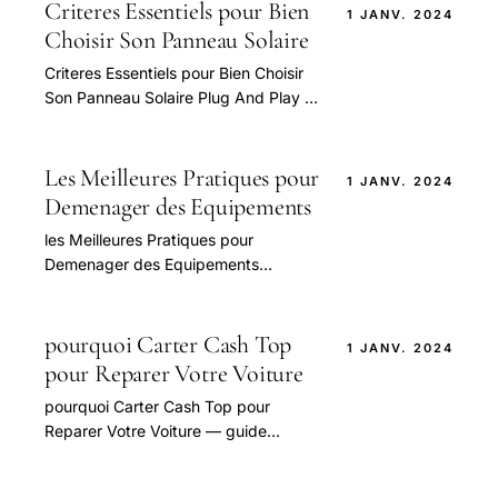
question.
Criteres Essentiels pour Bien
1 JANV. 2024
Choisir Son Panneau Solaire
Criteres Essentiels pour Bien Choisir
Son Panneau Solaire Plug And Play —
guide pratique et conseils pour bien
aborder cette question.
Les Meilleures Pratiques pour
1 JANV. 2024
Demenager des Equipements
les Meilleures Pratiques pour
Demenager des Equipements
Electroniques en Toute Securite —
guide pratique et conseils pour bien
aborder cette question.
pourquoi Carter Cash Top
1 JANV. 2024
pour Reparer Votre Voiture
pourquoi Carter Cash Top pour
Reparer Votre Voiture — guide
pratique et conseils pour bien
aborder cette question.