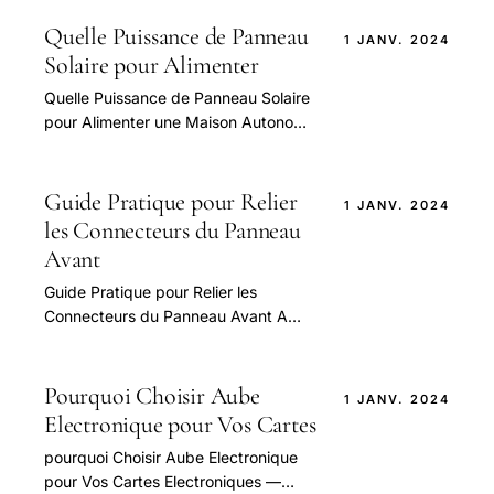
Quelle Puissance de Panneau
1 JANV. 2024
Solaire pour Alimenter
Quelle Puissance de Panneau Solaire
pour Alimenter une Maison Autonome
— guide pratique et conseils pour
bien aborder cette question.
Guide Pratique pour Relier
1 JANV. 2024
les Connecteurs du Panneau
Avant
Guide Pratique pour Relier les
Connecteurs du Panneau Avant A
une Carte Mere Au Format Atx —
guide pratique et conseils pour bien
aborder cette question.
Pourquoi Choisir Aube
1 JANV. 2024
Electronique pour Vos Cartes
pourquoi Choisir Aube Electronique
pour Vos Cartes Electroniques —