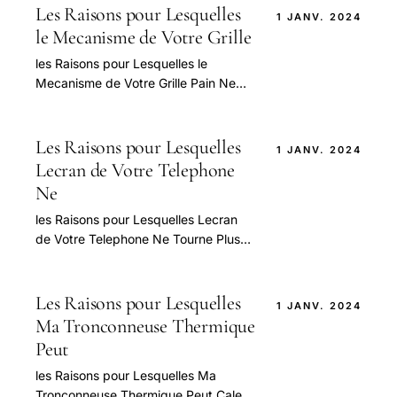
Les Raisons pour Lesquelles
1 JANV. 2024
le Mecanisme de Votre Grille
les Raisons pour Lesquelles le
Mecanisme de Votre Grille Pain Ne
Sactive Pas — guide pratique et
conseils pour bien aborder cette
question.
Les Raisons pour Lesquelles
1 JANV. 2024
Lecran de Votre Telephone
Ne
les Raisons pour Lesquelles Lecran
de Votre Telephone Ne Tourne Plus
— guide pratique et conseils pour
bien aborder cette question.
Les Raisons pour Lesquelles
1 JANV. 2024
Ma Tronconneuse Thermique
Peut
les Raisons pour Lesquelles Ma
Tronconneuse Thermique Peut Caler