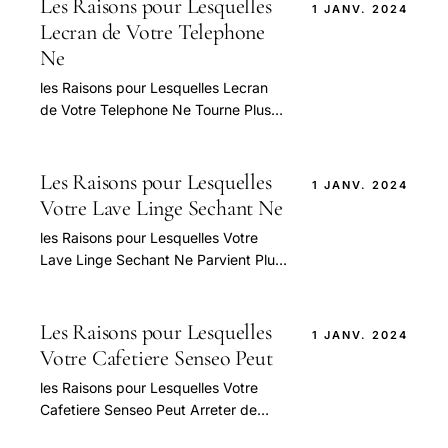
Les Raisons pour Lesquelles
1 JANV. 2024
Lecran de Votre Telephone
Ne
les Raisons pour Lesquelles Lecran
de Votre Telephone Ne Tourne Plus
— guide pratique et conseils pour
bien aborder cette question.
Les Raisons pour Lesquelles
1 JANV. 2024
Votre Lave Linge Sechant Ne
les Raisons pour Lesquelles Votre
Lave Linge Sechant Ne Parvient Plus
A Secher Vos Vetements — guide
pratique et conseils pour bien
aborder.
Les Raisons pour Lesquelles
1 JANV. 2024
Votre Cafetiere Senseo Peut
les Raisons pour Lesquelles Votre
Cafetiere Senseo Peut Arreter de
Couler — guide pratique et conseils