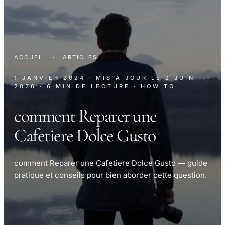
ACCUEIL
·
ARTICLES
1 JANVIER 2024
· MIS À JOUR LE
2 JUIN
2026
· 6 MIN DE LECTURE
· HOW TO
comment Reparer une
Cafetiere Dolce Gusto
comment Reparer une Cafetiere Dolce Gusto — guide
pratique et conseils pour bien aborder cette question.