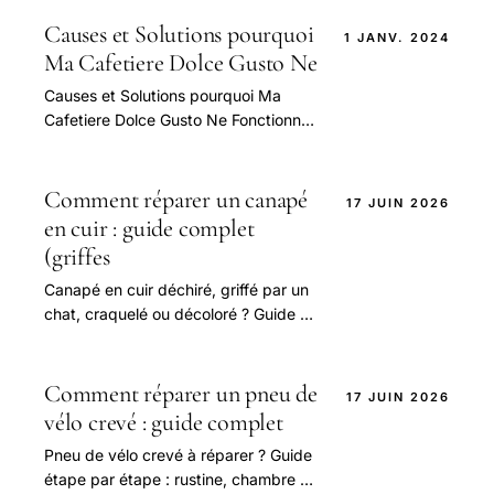
Causes et Solutions pourquoi
1 JANV. 2024
Ma Cafetiere Dolce Gusto Ne
Causes et Solutions pourquoi Ma
Cafetiere Dolce Gusto Ne Fonctionne
Plus Correctement — guide pratique
et conseils pour bien aborder cette
question.
Comment réparer un canapé
17 JUIN 2026
en cuir : guide complet
(griffes
Canapé en cuir déchiré, griffé par un
chat, craquelé ou décoloré ? Guide de
réparation : kit cuir, patch, baume
rénovateur, cuir blanc.
Comment réparer un pneu de
17 JUIN 2026
vélo crevé : guide complet
Pneu de vélo crevé à réparer ? Guide
étape par étape : rustine, chambre à