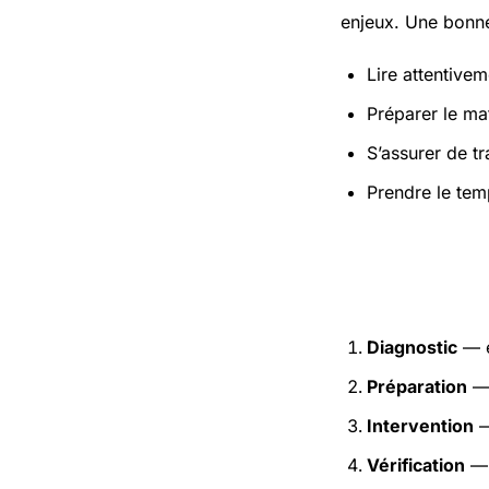
enjeux. Une bonne
Lire attentivem
Préparer le mat
S’assurer de t
Prendre le tem
Étapes pr
Diagnostic
— e
Préparation
— 
Intervention
—
Vérification
— 