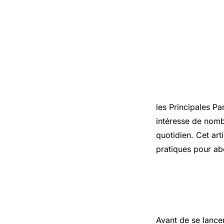
Introduct
les Principales P
intéresse de nomb
quotidien. Cet art
pratiques pour ab
Les points
Avant de se lance