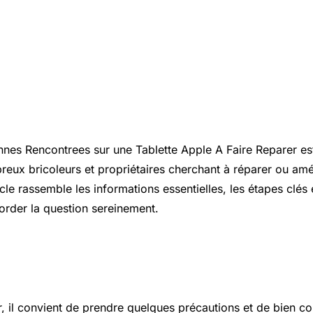
ion
annes Rencontrees sur une Tablette Apple A
Faire Reparer
est
reux bricoleurs et propriétaires cherchant à réparer ou amél
icle rassemble les informations essentielles, les étapes clés 
order la question sereinement.
 essentiels à connaître
r, il convient de prendre quelques précautions et de bien c