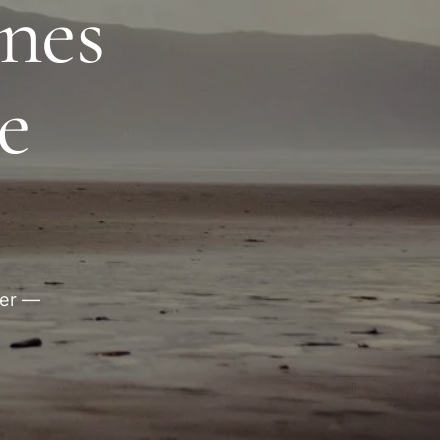
nnes
e
rer —