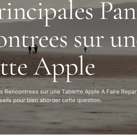
rincipales Pa
ntrees sur un
tte Apple
es Rencontrees sur une Tablette Apple A Faire Repa
seils pour bien aborder cette question.