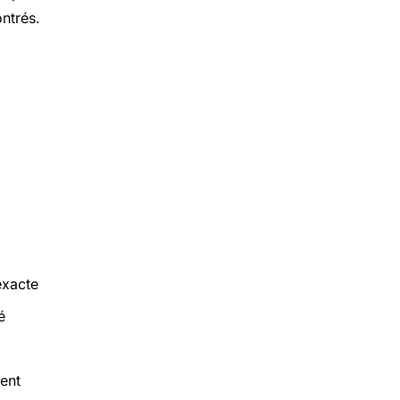
ntrés.
exacte
é
ment