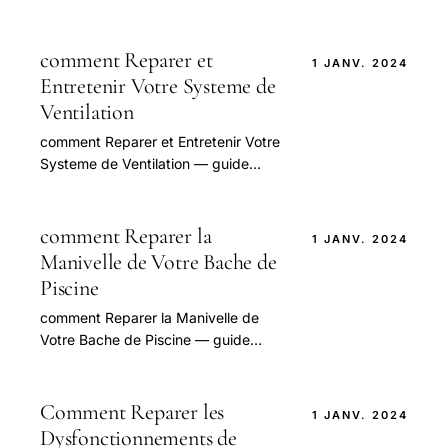
Depenser une Fortune — guide
pratique et conseils pour bien
aborder.
comment Reparer et
1 JANV. 2024
Entretenir Votre Systeme de
Ventilation
comment Reparer et Entretenir Votre
Systeme de Ventilation — guide
pratique et conseils pour bien
aborder cette question.
comment Reparer la
1 JANV. 2024
Manivelle de Votre Bache de
Piscine
comment Reparer la Manivelle de
Votre Bache de Piscine — guide
pratique et conseils pour bien
aborder cette question.
Comment Reparer les
1 JANV. 2024
Dysfonctionnements de