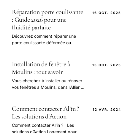
obtenez des conseils d'experts pour
une utilisation.
Réparation porte coulissante
16 OCT. 2025
: Guide 2026 pour une
fluidité parfaite
Découvrez comment réparer une
porte coulissante déformée ou
bloquée, avec des astuces simples
pour un glissement parfait. Comparez
les prix et les modèles pour trouver la
Installation de fenêtre à
15 OCT. 2025
solution idéale pour votre maison, et
Moulins : tout savoir
apprenez à entretenir vos portes
Vous cherchez à installer ou rénover
pour éviter les problèmes courants.
vos fenêtres à Moulins, dans l’Allier ?
Découvrez pourquoi faire appel à un
professionnel, les avantages.
Comment contacter Al’in ? |
12 AVR. 2024
Les solutions d’Action
Comment contacter Al’in ? | Les
solutions d’Action Logement pour