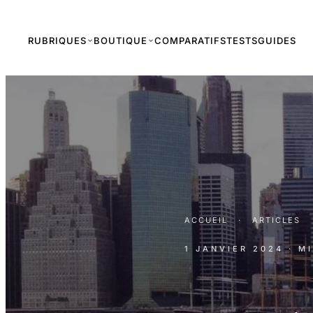
RUBRIQUES
BOUTIQUE
COMPARATIFS
TESTS
GUIDES
ACCUEIL
·
ARTICLES
1 JANVIER 2024
· M