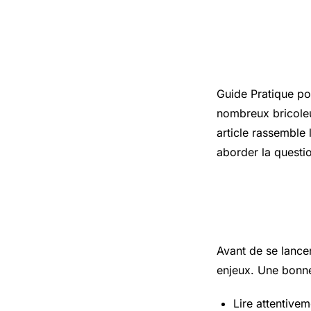
Introduct
Guide Pratique
pou
nombreux bricoleu
article rassemble 
aborder la questi
Les points
Avant de se lance
enjeux. Une bonne
Lire attentivem