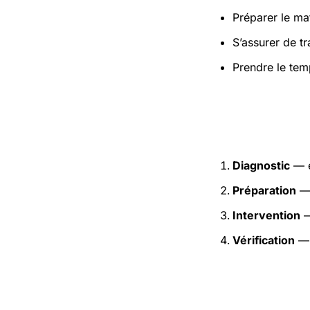
Préparer le mat
S’assurer de t
Prendre le tem
Étapes pr
Diagnostic
— e
Préparation
— 
Intervention
—
Vérification
— 
Précaution