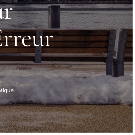
ur
Erreur
atique