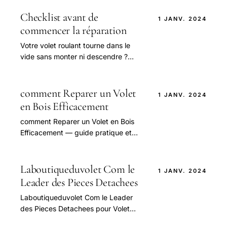
étape : sangle, manivelle, tablier,
Velux.
Checklist avant de
1 JANV. 2024
commencer la réparation
Votre volet roulant tourne dans le
vide sans monter ni descendre ?
Découvrez les causes et les solutions
pour le réparer vous-même, étape
par étape.
comment Reparer un Volet
1 JANV. 2024
en Bois Efficacement
comment Reparer un Volet en Bois
Efficacement — guide pratique et
conseils pour bien aborder cette
question.
Laboutiqueduvolet Com le
1 JANV. 2024
Leader des Pieces Detachees
Laboutiqueduvolet Com le Leader
des Pieces Detachees pour Volet
Roulant — guide pratique et conseils