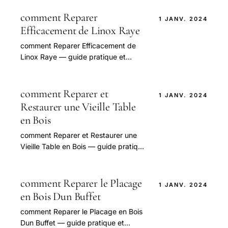
étape : sangle, manivelle, tablier,
Velux.
comment Reparer
1 JANV. 2024
Efficacement de Linox Raye
comment Reparer Efficacement de
Linox Raye — guide pratique et
conseils pour bien aborder cette
question.
comment Reparer et
1 JANV. 2024
Restaurer une Vieille Table
en Bois
comment Reparer et Restaurer une
Vieille Table en Bois — guide pratique
et conseils pour bien aborder cette
question.
comment Reparer le Placage
1 JANV. 2024
en Bois Dun Buffet
comment Reparer le Placage en Bois
Dun Buffet — guide pratique et