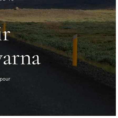
ir
varna
 pour