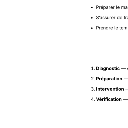
Préparer le mat
S’assurer de t
Prendre le tem
Étapes pr
Diagnostic
— e
Préparation
— 
Intervention
—
Vérification
— 
Précaution