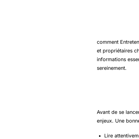
Introduct
comment Entreteni
et propriétaires c
informations essen
sereinement.
Les points
Avant de se lance
enjeux. Une bonne
Lire attentivem