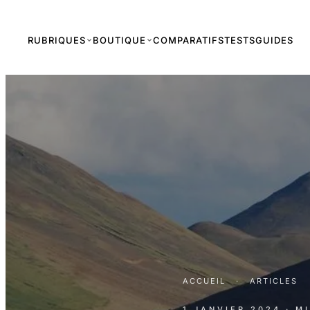
RUBRIQUES
BOUTIQUE
COMPARATIFS
TESTS
GUIDES
ACCUEIL
·
ARTICLES
1 JANVIER 2024
· M