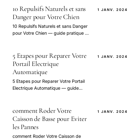
une utilisation.
10 Repulsifs Naturels et sans
1 JANV. 2024
Danger pour Votre Chien
10 Repulsifs Naturels et sans Danger
pour Votre Chien — guide pratique et
conseils pour bien aborder cette
question.
5 Etapes pour Reparer Votre
1 JANV. 2024
Portail Electrique
Automatique
5 Etapes pour Reparer Votre Portail
Electrique Automatique — guide
pratique et conseils pour bien
aborder cette question.
comment Roder Votre
1 JANV. 2024
Caisson de Basse pour Eviter
les Pannes
comment Roder Votre Caisson de