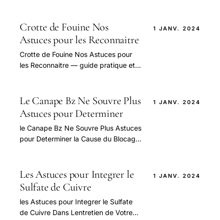
vêtement : dissolvant ou détachant
sans acétone, méthode selon le tissu,
tache fraîche.
Crotte de Fouine Nos
1 JANV. 2024
Astuces pour les Reconnaitre
Crotte de Fouine Nos Astuces pour
les Reconnaitre — guide pratique et
conseils pour bien aborder cette
question.
Le Canape Bz Ne Souvre Plus
1 JANV. 2024
Astuces pour Determiner
le Canape Bz Ne Souvre Plus Astuces
pour Determiner la Cause du Blocage
— guide pratique et conseils pour
bien aborder cette question.
Les Astuces pour Integrer le
1 JANV. 2024
Sulfate de Cuivre
les Astuces pour Integrer le Sulfate
de Cuivre Dans Lentretien de Votre