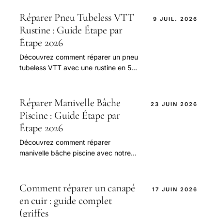
pour bien aborder cette question.
Réparer Pneu Tubeless VTT
9 JUIL. 2026
Rustine : Guide Étape par
Étape 2026
Découvrez comment réparer un pneu
tubeless VTT avec une rustine en 5
étapes simples. Comparez les
méthodes et les outils nécessaires
pour une réparation efficace et
Réparer Manivelle Bâche
23 JUIN 2026
sécuritaire. Économisez jusqu'à 50%
Piscine : Guide Étape par
en réparant vous-même
Étape 2026
Découvrez comment réparer
manivelle bâche piscine avec notre
guide complet. Économisez jusqu'à
50% en réparant vous-même.
Comparez les prix et les modèles
Comment réparer un canapé
17 JUIN 2026
d'enrouleurs bache piscine
en cuir : guide complet
(griffes