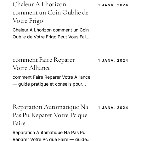
Chaleur A Lhorizon
1 JANV. 2024
comment un Coin Oublie de
Votre Frigo
Chaleur A Lhorizon comment un Coin
Oublie de Votre Frigo Peut Vous Faire
Depenser une Fortune — guide
pratique et conseils pour bien
aborder.
comment Faire Reparer
1 JANV. 2024
Votre Alliance
comment Faire Reparer Votre Alliance
— guide pratique et conseils pour
bien aborder cette question.
Reparation Automatique Na
1 JANV. 2024
Pas Pu Reparer Votre Pc que
Faire
Reparation Automatique Na Pas Pu
Reparer Votre Pc que Faire — guide