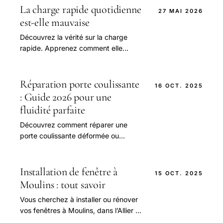
La charge rapide quotidienne
27 MAI 2026
est-elle mauvaise
Découvrez la vérité sur la charge
rapide. Apprenez comment elle
affecte la santé de la batterie et
obtenez des conseils d'experts pour
une utilisation.
Réparation porte coulissante
16 OCT. 2025
: Guide 2026 pour une
fluidité parfaite
Découvrez comment réparer une
porte coulissante déformée ou
bloquée, avec des astuces simples
pour un glissement parfait. Comparez
les prix et les modèles pour trouver la
Installation de fenêtre à
15 OCT. 2025
solution idéale pour votre maison, et
Moulins : tout savoir
apprenez à entretenir vos portes
Vous cherchez à installer ou rénover
pour éviter les problèmes courants.
vos fenêtres à Moulins, dans l’Allier ?
Découvrez pourquoi faire appel à un