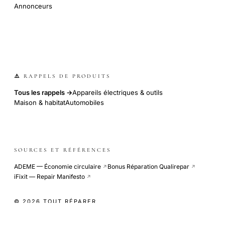
Annonceurs
⚠️ RAPPELS DE PRODUITS
Tous les rappels →
Appareils électriques & outils
Maison & habitat
Automobiles
SOURCES ET RÉFÉRENCES
ADEME — Économie circulaire
Bonus Réparation Qualirepar
↗
↗
iFixit — Repair Manifesto
↗
© 2026 TOUT RÉPARER
COOKIE-LESS · SITE INDÉPENDANT · CDN GLOBAL