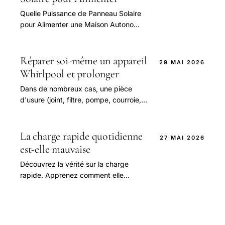
Quelle Puissance de Panneau Solaire
pour Alimenter une Maison Autonome
— guide pratique et conseils pour
bien aborder cette question.
Réparer soi-même un appareil
29 MAI 2026
Whirlpool et prolonger
Dans de nombreux cas, une pièce
d'usure (joint, filtre, pompe, courroie,
résistance) est en cause.
La charge rapide quotidienne
27 MAI 2026
est-elle mauvaise
Découvrez la vérité sur la charge
rapide. Apprenez comment elle
affecte la santé de la batterie et
obtenez des conseils d'experts pour
une utilisation.