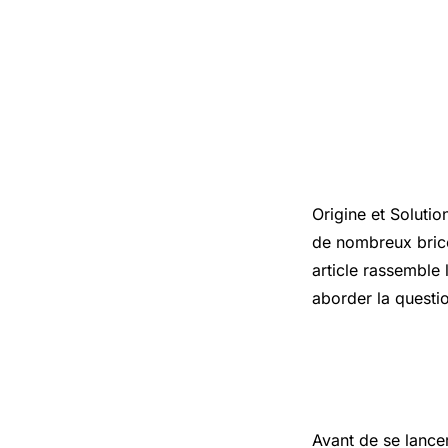
Introduct
Origine et Solutio
de nombreux brico
article rassemble 
aborder la questi
Les points
Avant de se lance