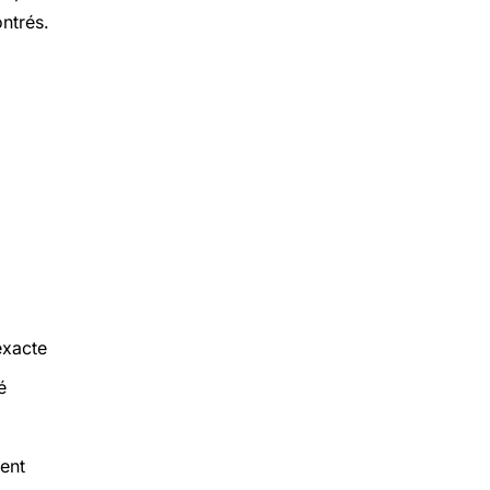
ntrés.
exacte
é
ment