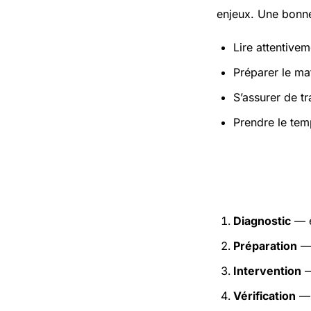
enjeux. Une bonne
Lire attentivem
Préparer le mat
S’assurer de t
Prendre le tem
Étapes pr
Diagnostic
— e
Préparation
— 
Intervention
—
Vérification
— 