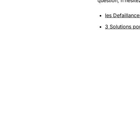
question, n’hésite
les Defaillanc
3 Solutions po