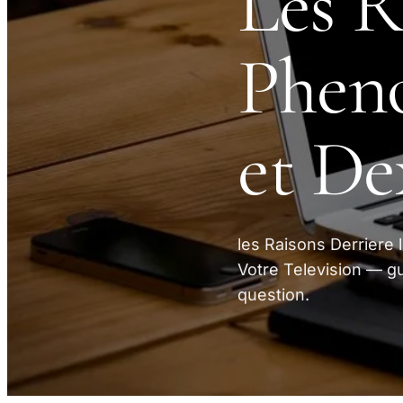
Les R
Phen
et De
les Raisons Derriere
Votre Television — gu
question.