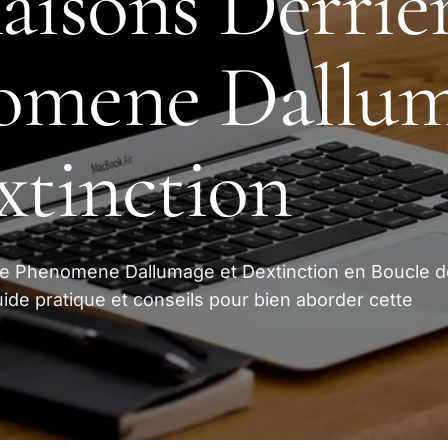
aisons Derrier
omene Dallu
xtinction
 le Phenomene Dallumage et Dextinction en Boucle d
ide pratique et conseils pour bien aborder cette