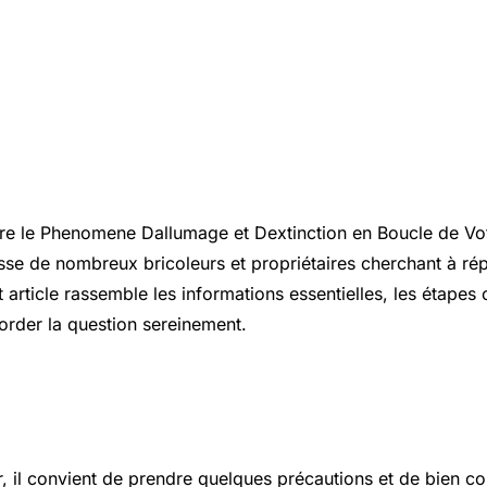
ion
re
le Phenomene Dallumage et Dextinction en Boucle de Votr
esse de nombreux bricoleurs et propriétaires cherchant à ré
t article rassemble les informations essentielles, les étapes c
order la question sereinement.
 essentiels à connaître
r, il convient de prendre quelques précautions et de bien c