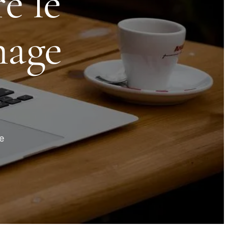
e le
mage
e