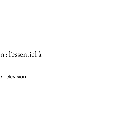
: l'essentiel à
e Television —