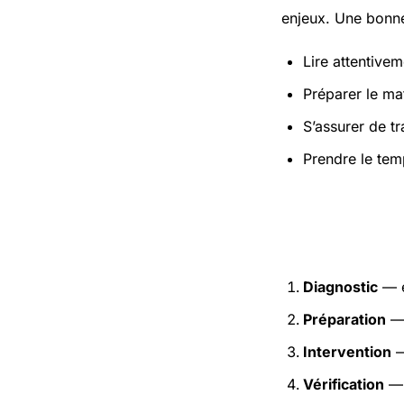
enjeux. Une bonne
Lire attentivem
Préparer le mat
S’assurer de t
Prendre le tem
Étapes pr
Diagnostic
— e
Préparation
— 
Intervention
—
Vérification
— 