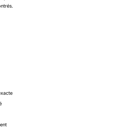
ntrés.
exacte
é
ment