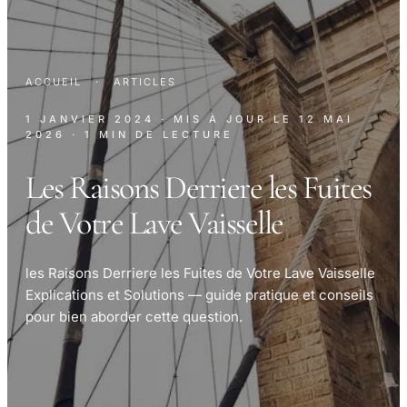
ACCUEIL
·
ARTICLES
1 JANVIER 2024
· MIS À JOUR LE
12 MAI
2026
· 1 MIN DE LECTURE
Les Raisons Derriere les Fuites
de Votre Lave Vaisselle
les Raisons Derriere les Fuites de Votre Lave Vaisselle
Explications et Solutions — guide pratique et conseils
pour bien aborder cette question.