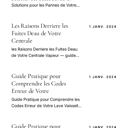
Solutions pour les Pannes de Votre
Lave Vaisselle Valberg — guide
pratique et conseils pour bien
aborder cette question.
Les Raisons Derriere les
1 JANV. 2024
Fuites Deau de Votre
Centrale
les Raisons Derriere les Fuites Deau
de Votre Centrale Vapeur — guide
pratique et conseils pour bien
aborder cette question.
Guide Pratique pour
1 JANV. 2024
Comprendre les Codes
Erreur de Votre
Guide Pratique pour Comprendre les
Codes Erreur de Votre Lave Vaisselle
Siemens — guide pratique et conseils
pour bien aborder cette question.
Guide Pratique pour
1 JANV. 2024