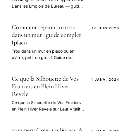
Dans les Emplois de Bureau — guide
pratique et conseils pour bien
aborder cette question.
Comment réparer un trou
17 JUIN 2026
dans un mur : guide complet
(placo
Trou dans un mur en placo ou en
plâtre, petit ou gros ? Guide de
réparation : enduit de rebouchage,
patch placo, bande à joint, ponçage,
peinture.
Ce que la Silhouette de Vos
1 JANV. 2024
Fruitiers en Plein Hiver
Revele
Ce que la Silhouette de Vos Fruitiers
en Plein Hiver Revele sur Leur Vitalite
et Leur Sante — guide pratique et
conseils pour bien aborder cette
question.
comment Creer un Bureau A
1 JANV. 2024