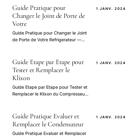
Guide Pratique pour
1 JANV. 2024
Changer le Joint de Porte de
Votre
Guide Pratique pour Changer le Joint
de Porte de Votre Refrigerateur —
guide pratique et conseils pour bien
aborder cette question.
Guide Etape par Etape pour
1 JANV. 2024
Tester et Remplacer le
Klixon
Guide Etape par Etape pour Tester et
Remplacer le Klixon du Compresseur
de Votre Refrigerateur — guide
pratique et conseils pour bien
aborder.
Guide Pratique Evaluer et
1 JANV. 2024
Remplacer le Condensateur
Guide Pratique Evaluer et Remplacer