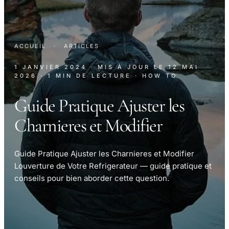
ACCUEIL
·
ARTICLES
1 JANVIER 2024
· MIS À JOUR LE
12 MAI
2026
· 1 MIN DE LECTURE
· HOW TO
Guide Pratique Ajuster les
Charnieres et Modifier
Guide Pratique Ajuster les Charnieres et Modifier
Louverture de Votre Refrigerateur — guide pratique et
conseils pour bien aborder cette question.