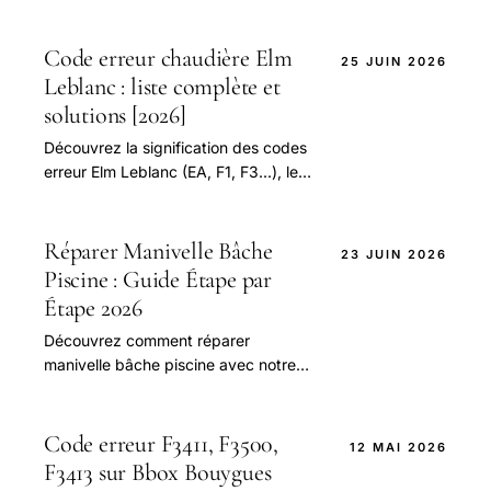
étapes simples. Comparez les
méthodes et les outils nécessaires
pour une réparation efficace et
Code erreur chaudière Elm
25 JUIN 2026
sécuritaire. Économisez jusqu'à 50%
Leblanc : liste complète et
en réparant vous-même
solutions [2026]
Découvrez la signification des codes
erreur Elm Leblanc (EA, F1, F3...), les
étapes de réinitialisation et les gestes
simples avant d'appeler un
professionnel. Guide pratique.
Réparer Manivelle Bâche
23 JUIN 2026
Piscine : Guide Étape par
Étape 2026
Découvrez comment réparer
manivelle bâche piscine avec notre
guide complet. Économisez jusqu'à
50% en réparant vous-même.
Comparez les prix et les modèles
Code erreur F3411, F3500,
12 MAI 2026
d'enrouleurs bache piscine
F3413 sur Bbox Bouygues