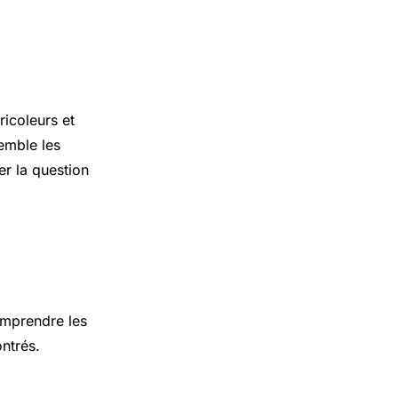
icoleurs et
semble les
er la question
omprendre les
ntrés.