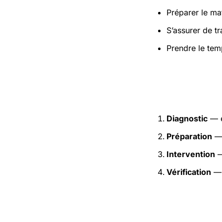
Préparer le mat
S’assurer de t
Prendre le tem
Étapes pr
Diagnostic
— e
Préparation
— 
Intervention
—
Vérification
— 
Précaution