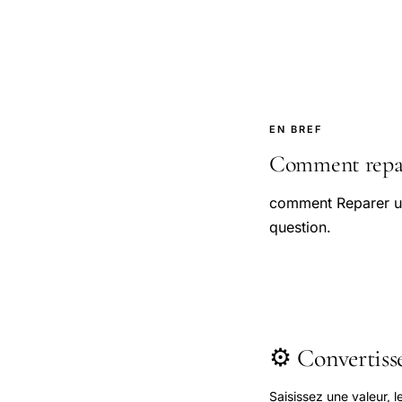
EN BREF
Comment repar
comment Reparer un
question.
⚙️ Convertis
Saisissez une valeur, 