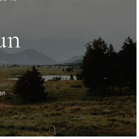
un
en