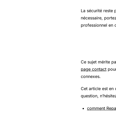
La sécurité reste 
nécessaire, porte
professionnel en 
Pour aller
Ce sujet mérite p
page contact
pour
connexes.
Cet article est en
question, n’hésite
comment Repar