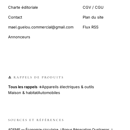
Charte éditoriale
CGV / CGU
Contact
Plan du site
mael.guelou.commercial@gmail.com
Flux RSS
Annonceurs
⚠️ RAPPELS DE PRODUITS
Tous les rappels →
Appareils électriques & outils
Maison & habitat
Automobiles
SOURCES ET RÉFÉRENCES
ADEME — Économie circulaire
Bonus Réparation Qualirepar
↗
↗