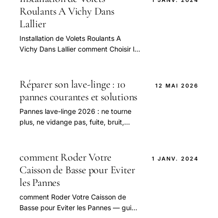
Roulants A Vichy Dans
Lallier
Installation de Volets Roulants A
Vichy Dans Lallier comment Choisir le
Bon Service 2 — guide pratique et
conseils pour bien aborder cette
question.
Réparer son lave-linge : 10
12 MAI 2026
pannes courantes et solutions
Pannes lave-linge 2026 : ne tourne
plus, ne vidange pas, fuite, bruit,
codes erreur. Réparation DIY + pièces
détachées.
comment Roder Votre
1 JANV. 2024
Caisson de Basse pour Eviter
les Pannes
comment Roder Votre Caisson de
Basse pour Eviter les Pannes — guide