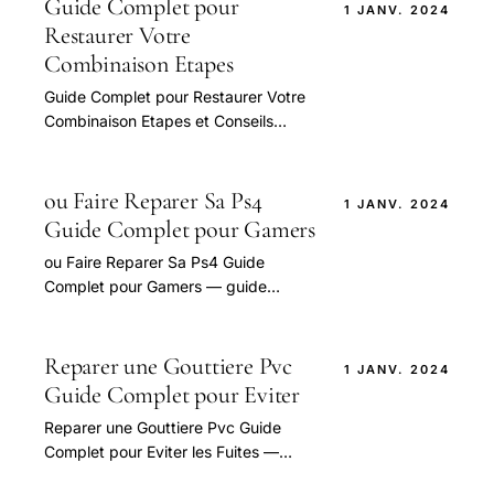
Guide Complet pour
1 JANV. 2024
Restaurer Votre
Combinaison Etapes
Guide Complet pour Restaurer Votre
Combinaison Etapes et Conseils
Pratiques — guide pratique et
conseils pour bien aborder cette
question.
ou Faire Reparer Sa Ps4
1 JANV. 2024
Guide Complet pour Gamers
ou Faire Reparer Sa Ps4 Guide
Complet pour Gamers — guide
pratique et conseils pour bien
aborder cette question.
Reparer une Gouttiere Pvc
1 JANV. 2024
Guide Complet pour Eviter
Reparer une Gouttiere Pvc Guide
Complet pour Eviter les Fuites —
guide pratique et conseils pour bien