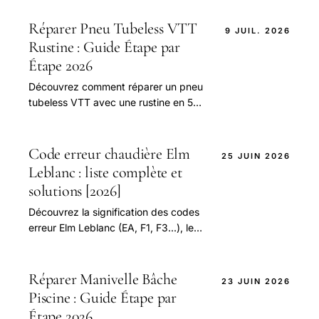
Réparer Pneu Tubeless VTT
9 JUIL. 2026
Rustine : Guide Étape par
Étape 2026
Découvrez comment réparer un pneu
tubeless VTT avec une rustine en 5
étapes simples. Comparez les
méthodes et les outils nécessaires
pour une réparation efficace et
Code erreur chaudière Elm
25 JUIN 2026
sécuritaire. Économisez jusqu'à 50%
Leblanc : liste complète et
en réparant vous-même
solutions [2026]
Découvrez la signification des codes
erreur Elm Leblanc (EA, F1, F3...), les
étapes de réinitialisation et les gestes
simples avant d'appeler un
professionnel. Guide pratique.
Réparer Manivelle Bâche
23 JUIN 2026
Piscine : Guide Étape par
Étape 2026