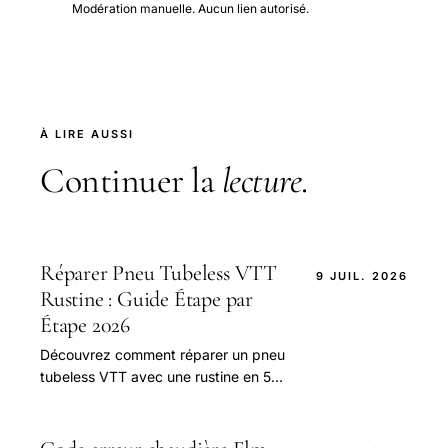
Modération manuelle. Aucun lien autorisé.
À LIRE AUSSI
Continuer la
lecture
.
Réparer Pneu Tubeless VTT
9 JUIL. 2026
Rustine : Guide Étape par
Étape 2026
Découvrez comment réparer un pneu
tubeless VTT avec une rustine en 5
étapes simples. Comparez les
méthodes et les outils nécessaires
pour une réparation efficace et