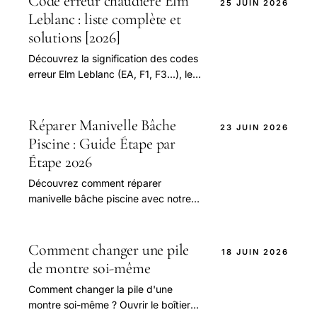
Code erreur chaudière Elm
25 JUIN 2026
sécuritaire. Économisez jusqu'à 50%
Leblanc : liste complète et
en réparant vous-même
solutions [2026]
Découvrez la signification des codes
erreur Elm Leblanc (EA, F1, F3...), les
étapes de réinitialisation et les gestes
simples avant d'appeler un
professionnel. Guide pratique.
Réparer Manivelle Bâche
23 JUIN 2026
Piscine : Guide Étape par
Étape 2026
Découvrez comment réparer
manivelle bâche piscine avec notre
guide complet. Économisez jusqu'à
50% en réparant vous-même.
Comparez les prix et les modèles
Comment changer une pile
18 JUIN 2026
d'enrouleurs bache piscine
de montre soi-même
Comment changer la pile d'une
montre soi-même ? Ouvrir le boîtier