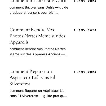
comment Bricoler sans Outils
1 JANV. 2024
comment Bricoler sans Outils — guide
pratique et conseils pour bien
aborder cette question. Conseils
d'experts, étapes à suivre,
précautions à prendre.
Comment Rendre Vos
1 JANV. 2024
Photos Nettes Meme sur des
Appareils
comment Rendre Vos Photos Nettes
Meme sur des Appareils Anciens —
guide pratique et conseils pour bien
aborder cette question.
comment Reparer un
1 JANV. 2024
Aspirateur Lidl sans Fil
Silvercrest
comment Reparer un Aspirateur Lidl
sans Fil Silvercrest — guide pratique
et conseils pour bien aborder cette