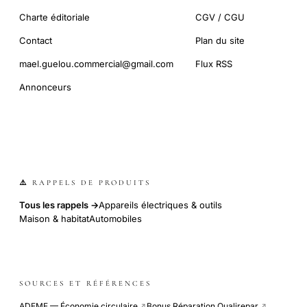
Charte éditoriale
CGV / CGU
Contact
Plan du site
mael.guelou.commercial@gmail.com
Flux RSS
Annonceurs
⚠️ RAPPELS DE PRODUITS
Tous les rappels →
Appareils électriques & outils
Maison & habitat
Automobiles
SOURCES ET RÉFÉRENCES
ADEME — Économie circulaire
Bonus Réparation Qualirepar
↗
↗