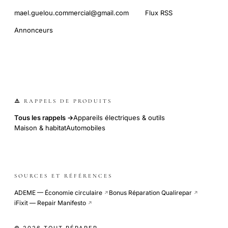
mael.guelou.commercial@gmail.com
Flux RSS
Annonceurs
⚠️ RAPPELS DE PRODUITS
Tous les rappels →
Appareils électriques & outils
Maison & habitat
Automobiles
SOURCES ET RÉFÉRENCES
ADEME — Économie circulaire
Bonus Réparation Qualirepar
↗
↗
iFixit — Repair Manifesto
↗
© 2026 TOUT RÉPARER