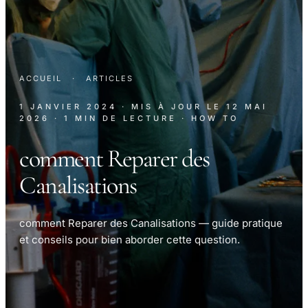
ACCUEIL
·
ARTICLES
1 JANVIER 2024
· MIS À JOUR LE
12 MAI
2026
· 1 MIN DE LECTURE
· HOW TO
comment Reparer des
Canalisations
comment Reparer des Canalisations — guide pratique
et conseils pour bien aborder cette question.