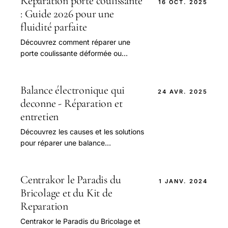
Réparation porte coulissante
16 OCT. 2025
: Guide 2026 pour une
fluidité parfaite
Découvrez comment réparer une
porte coulissante déformée ou
bloquée, avec des astuces simples
pour un glissement parfait. Comparez
les prix et les modèles pour trouver la
Balance électronique qui
24 AVR. 2025
solution idéale pour votre maison, et
deconne - Réparation et
apprenez à entretenir vos portes
entretien
pour éviter les problèmes courants.
Découvrez les causes et les solutions
pour réparer une balance
électronique défectueuse. Apprenez
à calibrer et à entretenir votre
balance.
Centrakor le Paradis du
1 JANV. 2024
Bricolage et du Kit de
Reparation
Centrakor le Paradis du Bricolage et