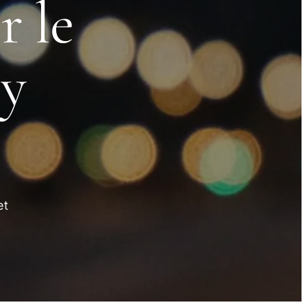
 le
ty
et