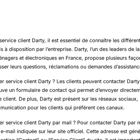
l sur contacter service client dart
service client Darty, il est essentiel de connaître les différe
à disposition par l’entreprise. Darty, l’un des leaders de la
énagers et électroniques en France, propose plusieurs faço
esser leurs questions, réclamations ou demandes d’assistanc
service client Darty ? Les clients peuvent contacter Darty 
rouve un formulaire de contact qui permet d’envoyer direct
e client. De plus, Darty est présent sur les réseaux sociaux,
munication pour les clients qui préfèrent ces canaux.
service client Darty par mail ? Pour contacter Darty par mai
e e-mail indiquée sur leur site officiel. Cette adresse est gé
section “Contact” ou “Service Client” du site. Il est important