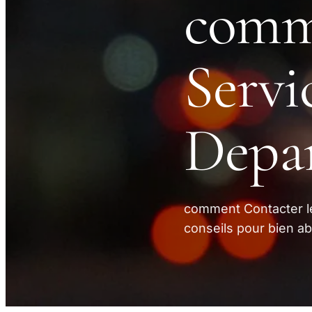
comm
Servi
Depa
comment Contacter le
conseils pour bien ab