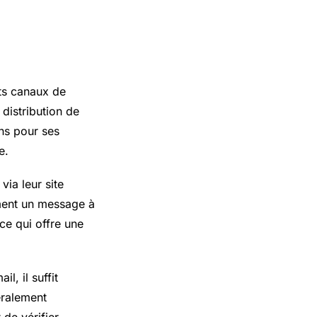
y
nts canaux de
 distribution de
ns pour ses
e.
via leur site
ement un message à
 ce qui offre une
l, il suffit
néralement
 de vérifier