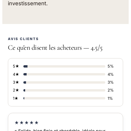
investissement.
AVIS CLIENTS
Ce qu'en disent les acheteurs — 4.5/5
5★
5%
4★
4%
3★
3%
2★
2%
1★
1%
★★★★★
« Solide, bien finie et abordable, idéale pour