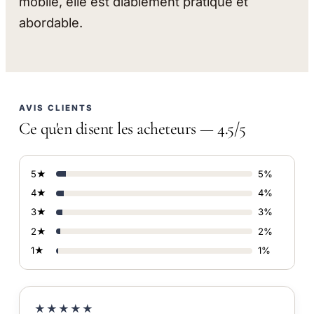
mobile, elle est diablement pratique et
abordable.
AVIS CLIENTS
Ce qu'en disent les acheteurs — 4.5/5
5★
5%
4★
4%
3★
3%
2★
2%
1★
1%
★★★★★