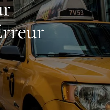
ur
Erreur
—