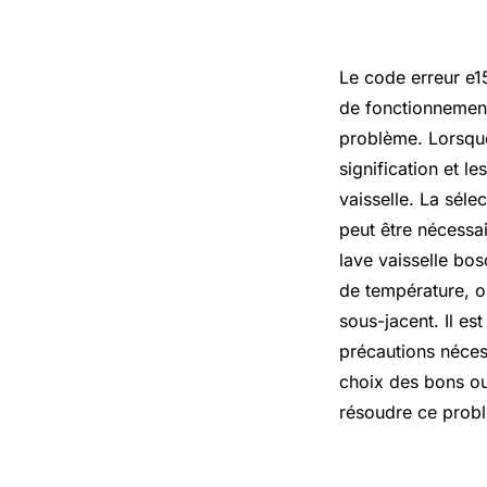
Le code erreur e1
de fonctionnement
problème. Lorsque
signification et l
vaisselle. La sél
peut être nécessa
lave vaisselle bo
de température, o
sous-jacent. Il es
précautions néces
choix des bons ou
résoudre ce probl