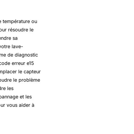
e température ou
our résoudre le
endre sa
votre lave-
mme de diagnostic
 code erreur e15
mplacer le capteur
soudre le problème
dre les
pannage et les
ur vous aider à