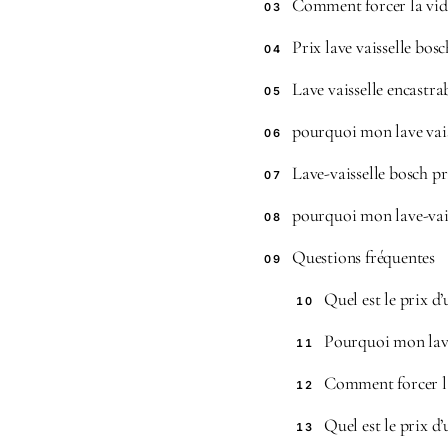
Comment forcer la vida
03
Prix lave vaisselle bos
04
Lave vaisselle encastra
05
pourquoi mon lave vais
06
Lave-vaisselle bosch pr
07
pourquoi mon lave-vais
08
Questions fréquentes
09
Quel est le prix d’
10
Pourquoi mon lave-
11
Comment forcer la 
12
Quel est le prix d’
13