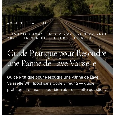
ACCUEIL
·
ARTICLES
1 JANVIER 2024
· MIS À JOUR LE
6 JUILLET
2026
· 16 MIN DE LECTURE
· HOW TO
Guide Pratique pour Resoudre
une Panne de Lave Vaisselle
Guide Pratique pour Resoudre une Panne de Lave
Vaisselle Whirlpool sans Code Erreur 2 — guide
pratique et conseils pour bien aborder cette question.