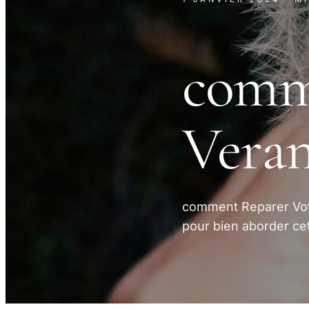
comm
Veran
comment Reparer Votr
pour bien aborder cet