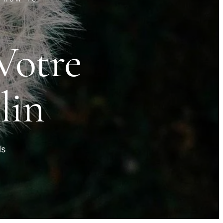
Votre
lin
ls