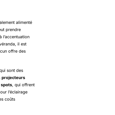
ralement alimenté
peut prendre
à l’accentuation
éranda, il est
acun offre des
 qui sont des
s
projecteurs
s
spots
, qui offrent
our l’éclairage
les coûts