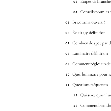
Étapes de branch
03
Conseils pour les d
04
Bricorama ouvert ?
05
Éclairage définition
06
Combien de spot par d
07
Luminaire définition
08
Comment régler un dé
09
Quel luminaire pour sa
10
Questions fréquentes
11
Qu’est-ce qu’un l
12
Comment brancher
13