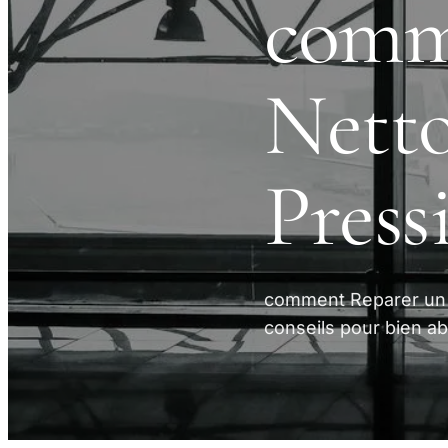
comm
Nett
Press
comment Reparer un 
conseils pour bien ab