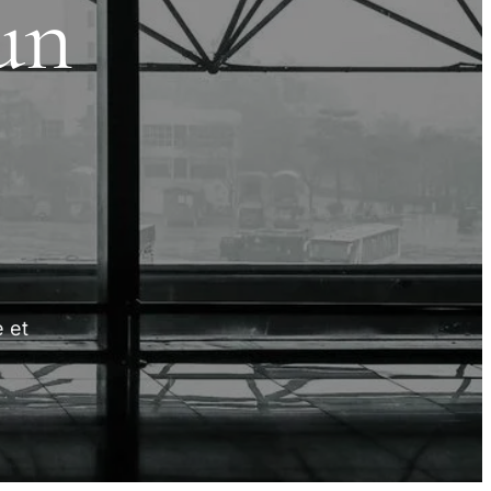
un
 et