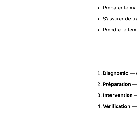
Préparer le mat
S’assurer de t
Prendre le tem
Étapes pr
Diagnostic
— e
Préparation
— 
Intervention
—
Vérification
— 
Précaution