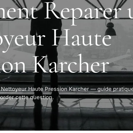
ent Reparer 
oyeur Haute
ion Karcher
Nettoyeur Haute Pression Karcher — guide pratique
order cette question.