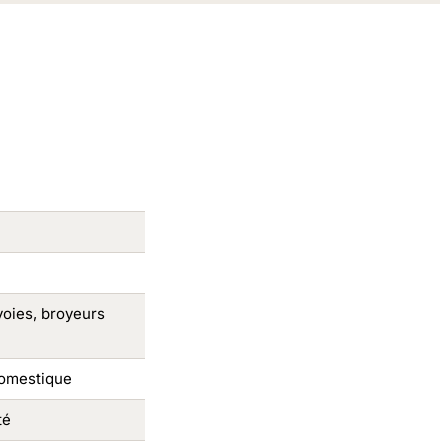
oies, broyeurs
domestique
té