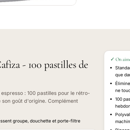
✓ On aim
fiza - 100 pastilles de
Standa
que da
Élimine
ne tou
espresso : 100 pastilles pour le rétro-
100 pas
é son goût d'origine. Complément
hebdom
Polyval
ssent groupe, douchette et porte-filtre
machin