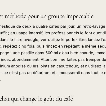
et méthode pour un groupe impeccable
estique de deux à quatre cafés par jour, un rétro-lavag
uffit ; en usage intensif, les professionnels le font quoti
ans le filtre aveugle, verrouillez le porte-filtre, lancez l’e
 répétez cinq fois, puis rincez en répétant la même séq
empage : une pastille dans 500 ml d’eau bien chaude, imm
rincez abondamment. Attention : ne faites pas tremper d
inium anodisé ou les joints en caoutchouc, et n’utilisez j
— ce n’est pas un détartrant et il mousserait dans tout le c
.
achat qui change le goût du café