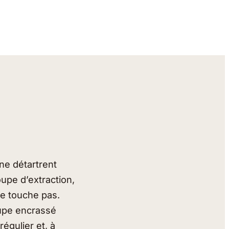
ne détartrent
oupe d’extraction,
ne touche pas.
oupe encrassé
égulier et, à