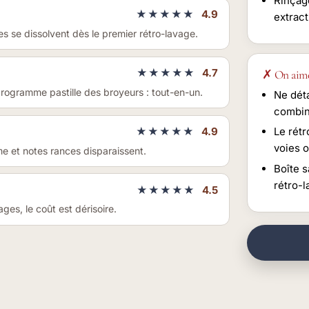
Rinçag
★★★★★
4.9
extract
s se dissolvent dès le premier rétro-lavage.
★★★★★
4.7
✗ On aim
programme pastille des broyeurs : tout-en-un.
Ne déta
combin
★★★★★
4.9
Le rét
voies 
e et notes rances disparaissent.
Boîte s
rétro-l
★★★★★
4.5
es, le coût est dérisoire.