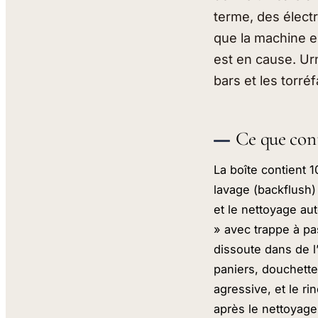
terme, des électr
que la machine e
est en cause. Urn
bars et les torréf
Ce que cont
La boîte contient 1
lavage (backflush)
et le nettoyage a
» avec trappe à pa
dissoute dans de l
paniers, douchette
agressive, et le ri
après le nettoyage