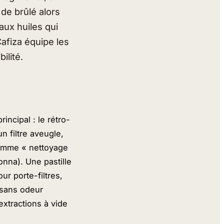
 de brûlé alors
aux huiles qui
Cafiza équipe les
ilité.
incipal : le rétro-
n filtre aveugle,
ramme « nettoyage
onna). Une pastille
r porte-filtres,
, sans odeur
extractions à vide