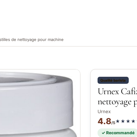
stilles de nettoyage pour machine
Qualité barista
Urnex Cafiz
nettoyage 
Urnex
4.8
★★★★
/5
✓ Recommandé