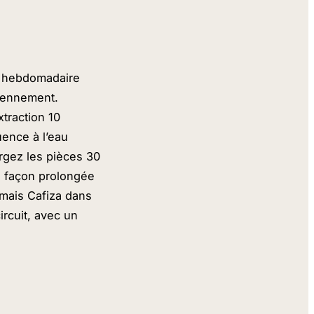
e hebdomadaire
diennement.
xtraction 10
uence à l’eau
ergez les pièces 30
e façon prolongée
amais Cafiza dans
ircuit, avec un