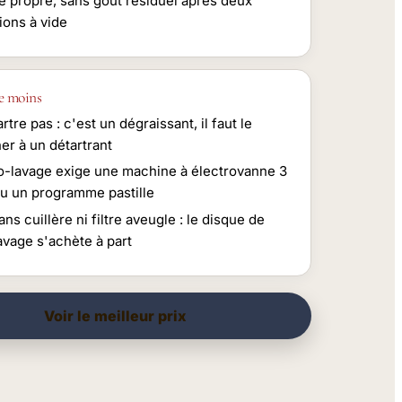
e propre, sans goût résiduel après deux
ions à vide
e moins
rtre pas : c'est un dégraissant, il faut le
er à un détartrant
ro-lavage exige une machine à électrovanne 3
ou un programme pastille
ans cuillère ni filtre aveugle : le disque de
avage s'achète à part
Voir le meilleur prix