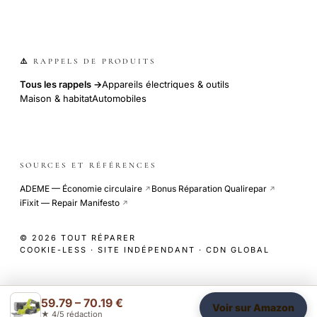
⚠️ RAPPELS DE PRODUITS
Tous les rappels →
Appareils électriques & outils
Maison & habitat
Automobiles
SOURCES ET RÉFÉRENCES
ADEME — Économie circulaire
Bonus Réparation Qualirepar
↗
↗
iFixit — Repair Manifesto
↗
© 2026 TOUT RÉPARER
COOKIE-LESS · SITE INDÉPENDANT · CDN GLOBAL
59.79 – 70.19 €
Voir sur Amazon
★ 4/5 rédaction