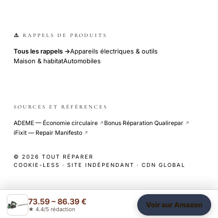
⚠️ RAPPELS DE PRODUITS
Tous les rappels →
Appareils électriques & outils
Maison & habitat
Automobiles
SOURCES ET RÉFÉRENCES
ADEME — Économie circulaire
Bonus Réparation Qualirepar
↗
↗
iFixit — Repair Manifesto
↗
© 2026 TOUT RÉPARER
COOKIE-LESS · SITE INDÉPENDANT · CDN GLOBAL
73.59 – 86.39 €
Voir sur Amazon
★ 4.4/5 rédaction