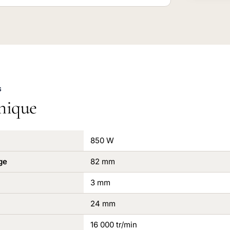
S
nique
850 W
ge
82 mm
3 mm
24 mm
16 000 tr/min