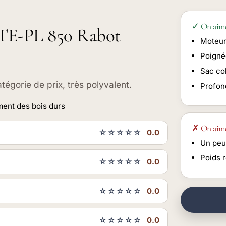
✓ On aim
l TE-PL 850 Rabot
Moteur
Poigné
Sac col
tégorie de prix, très polyvalent.
Profon
ement des bois durs
✗ On aim
☆☆☆☆☆
0.0
Un peu
Poids 
☆☆☆☆☆
0.0
☆☆☆☆☆
0.0
☆☆☆☆☆
0.0