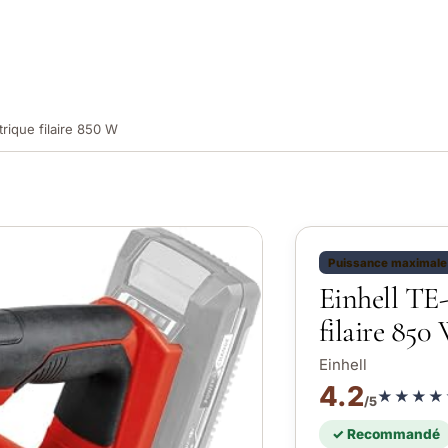
trique filaire 850 W
Puissance maximale
Einhell TE
filaire 850
Einhell
4.2
★★★★
/5
✓ Recommandé