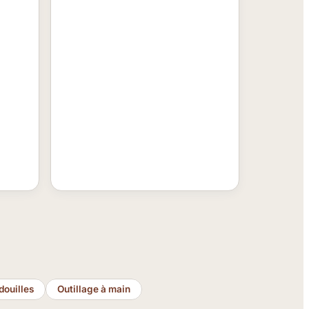
douilles
Outillage à main