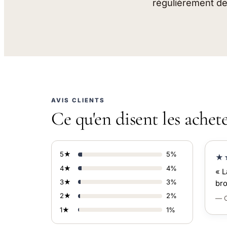
régulièrement des
AVIS CLIENTS
Ce qu'en disent les achet
5★
5%
★
4★
4%
« L
3★
3%
bro
2★
2%
— C
1★
1%