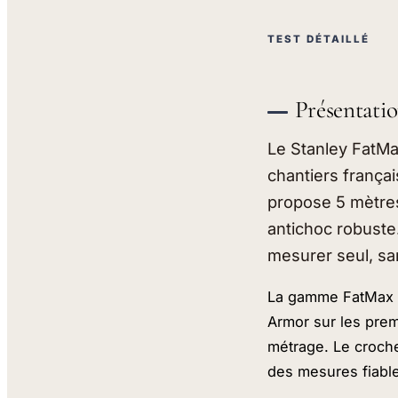
TEST DÉTAILLÉ
Présentati
Le Stanley FatMa
chantiers français
propose 5 mètres
antichoc robuste
mesurer seul, sa
La gamme FatMax se
Armor sur les prem
métrage. Le crochet
des mesures fiable