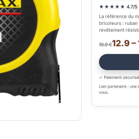
★★★★★
4.7/5 
La référence du m
bricoleurs : ruban 
revêtement résista
12.9 – 
19.9 €
✓ Paiement sécuris
Lien partenaire : une
vous.