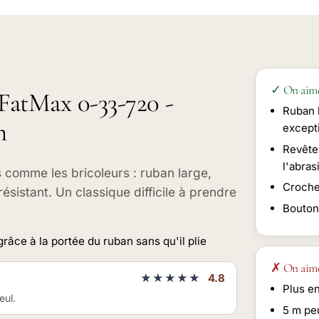
✓ On aim
 FatMax 0-33-720 -
Ruban 
m
excepti
Revête
l'abras
 comme les bricoleurs : ruban large,
Crochet
ésistant. Un classique difficile à prendre
Bouton 
âce à la portée du ruban sans qu'il plie
✗ On aim
★★★★★
4.8
Plus e
eul.
5 m peu