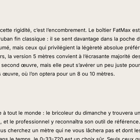
cette rigidité, c’est l’encombrement. Le boîtier FatMax est
ruban fin classique : il se sent davantage dans la poche d
é, mais ceux qui privilégient la légèreté absolue préfé
urs, la version 5 mètres convient à l’écrasante majorité d
second œuvre, mais elle peut s’avérer un peu juste pour
 œuvre, où l’on optera pour un 8 ou 10 mètres.
 à tout le monde : le bricoleur du dimanche y trouvera un 
 et le professionnel y reconnaîtra son outil de référenc
ous cherchez un mètre qui ne vous lâchera pas et dont le
 dans le temps, le 0-33-720 est un choix sûr. Seuls ceux q