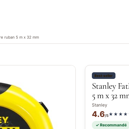
re ruban 5 m x 32 mm
Best-seller
Stanley Fa
5 m x 32 m
Stanley
4.6
★★★★
/5
✓ Recommandé