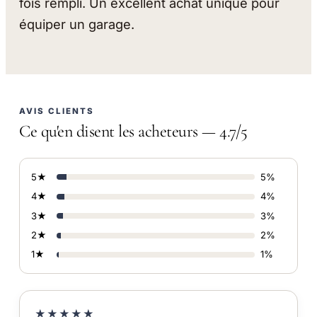
fois rempli. Un excellent achat unique pour
équiper un garage.
AVIS CLIENTS
Ce qu'en disent les acheteurs — 4.7/5
5★
5%
4★
4%
3★
3%
2★
2%
1★
1%
★★★★★